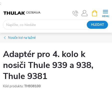
;
Přejít
NÁKUPNÍ
KOŠÍK
na
obsah
HLEDAT
Nosiče kol na tažné
Adaptér pro 4. kolo k
nosiči Thule 939 a 938,
Thule 9381
Kód produktu:
TH938100