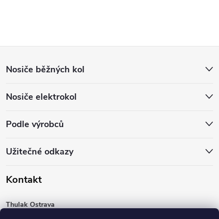
Z
Nosiče běžných kol
á
Nosiče elektrokol
p
a
Podle výrobců
t
Užitečné odkazy
í
Kontakt
Thulak Ostrava
Mojžíškové 626/12