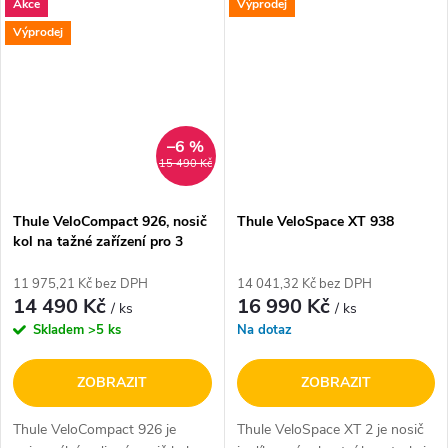
Akce
Výprodej
zařízení a nízká hmotnost
vejde do zavazadlových
(pouze 12 kg) zajišťují
prostorů i menších vozidel.
Výprodej
pohodlnou manipulaci...
Nosič je určen pro převoz 2...
–6 %
15 490 Kč
Thule VeloCompact 926, nosič
Thule VeloSpace XT 938
kol na tažné zařízení pro 3
kola
11 975,21 Kč bez DPH
14 041,32 Kč bez DPH
14 490 Kč
16 990 Kč
/ ks
/ ks
Skladem
>5 ks
Na dotaz
ZOBRAZIT
ZOBRAZIT
Thule VeloCompact 926 je
Thule VeloSpace XT 2 je nosič