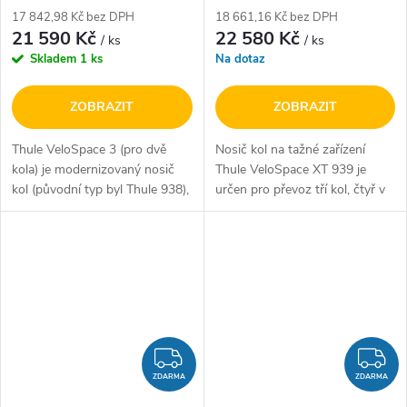
17 842,98 Kč bez DPH
18 661,16 Kč bez DPH
21 590 Kč
22 580 Kč
/ ks
/ ks
Skladem
1 ks
Na dotaz
ZOBRAZIT
ZOBRAZIT
Thule VeloSpace 3 (pro dvě
Nosič kol na tažné zařízení
kola) je modernizovaný nosič
Thule VeloSpace XT 939 je
kol (původní typ byl Thule 938),
určen pro převoz tří kol, čtyř v
určený pro převoz středně
případě adaptéru Thule 9381.
velkých elektrokol a běžných
Thule VeloSpace XT 939 je
jízdních...
vhodný nejen pro velká a těžká
kola...
ZDARMA
Z
ZDARMA
ZDARMA