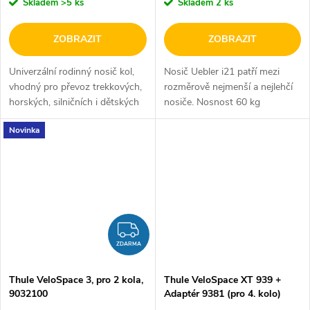
Skladem
>5 ks
Skladem
2 ks
ZOBRAZIT
ZOBRAZIT
Univerzální rodinný nosič kol,
Nosič Uebler i21 patří mezi
vhodný pro převoz trekkových,
rozměrově nejmenší a nejlehčí
horských, silničních i dětských
nosiče. Nosnost 60 kg
kol. Nezalekne se ani převozu
a rozestupy mezi koly (měřeno
Novinka
elektrokol (uveze až 2
mezi ráfky kol) 24 cm ho
elektrokola) a s...
předurčují pro pohodlnou...
ZDARMA
ZDARMA
Thule VeloSpace 3, pro 2 kola,
Thule VeloSpace XT 939 +
9032100
Adaptér 9381 (pro 4. kolo)