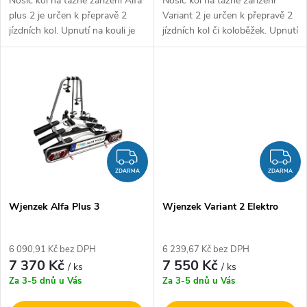
u
Nosič kol na tažné zařízení Alfa
Nosič kol na tažné zařízení
u
plus 2 je určen k přepravě 2
Variant 2 je určen k přepravě 2
k
jízdních kol. Upnutí na kouli je
jízdních kol či koloběžek. Upnutí
k
realizováno pomocí šroubu,
na kouli je realizováno pomocí
který je dotažen přímo ke kouli
šroubu, který je dotažen přímo
t
tažného zařízení a tím...
ke kouli tažného...
t
ů
ů
ZDARMA
Z
ZDARMA
ZDARMA
Wjenzek Alfa Plus 3
Wjenzek Variant 2 Elektro
6 090,91 Kč bez DPH
6 239,67 Kč bez DPH
7 370 Kč
7 550 Kč
/ ks
/ ks
Za 3-5 dnů u Vás
Za 3-5 dnů u Vás