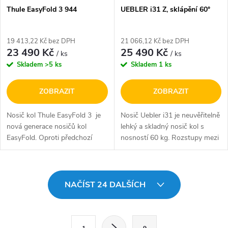
Thule EasyFold 3 944
UEBLER i31 Z, sklápění 60°
19 413,22 Kč bez DPH
21 066,12 Kč bez DPH
23 490 Kč
25 490 Kč
/ ks
/ ks
Skladem
>5 ks
Skladem
1 ks
ZOBRAZIT
ZOBRAZIT
Nosič kol Thule EasyFold 3 je
Nosič Uebler i31 je neuvěřitelně
nová generace nosičů kol
lehký a skladný nosič kol s
EasyFold. Oproti předchozí
nosností 60 kg. Rozstupy mezi
verzi nabízí vyšší upínací "U"
koly (měřeno mezi ráfky kol)
rám, který usnadňuje upnutí
jsou skvělých 22 cm (na první
rámu kola (elektrokola,...
pozici) a 20 cm (mezi...
O
NAČÍST 24 DALŠÍCH
v
l
S
1
9