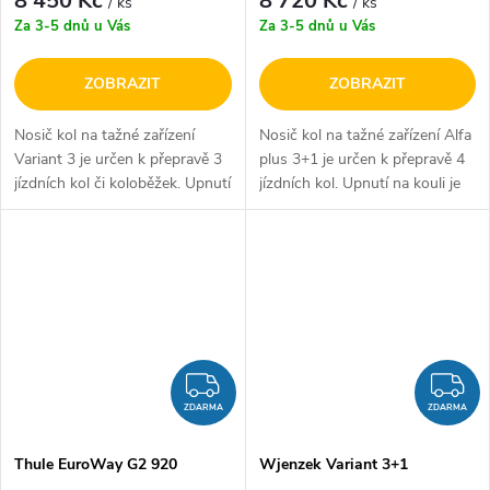
8 450 Kč
8 720 Kč
/ ks
/ ks
Za 3-5 dnů u Vás
Za 3-5 dnů u Vás
ZOBRAZIT
ZOBRAZIT
Nosič kol na tažné zařízení
Nosič kol na tažné zařízení Alfa
Variant 3 je určen k přepravě 3
plus 3+1 je určen k přepravě 4
jízdních kol či koloběžek. Upnutí
jízdních kol. Upnutí na kouli je
na kouli je realizováno pomocí
realizováno pomocí šroubu,
šroubu, který je dotažen přímo
který je dotažen přímo ke kouli
ke kouli tažného...
tažného zařízení a...
ZDARMA
Z
ZDARMA
ZDARMA
Thule EuroWay G2 920
Wjenzek Variant 3+1