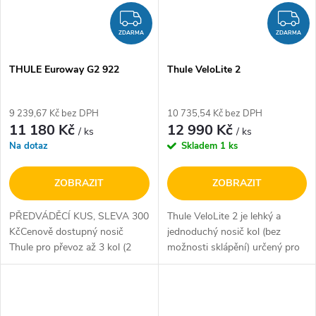
ZDARMA
Z
ZDARMA
ZDARMA
THULE Euroway G2 922
Thule VeloLite 2
9 239,67 Kč bez DPH
10 735,54 Kč bez DPH
11 180 Kč
12 990 Kč
/ ks
/ ks
Na dotaz
Skladem
1 ks
ZOBRAZIT
ZOBRAZIT
PŘEDVÁDĚCÍ KUS, SLEVA 300
Thule VeloLite 2 je lehký a
KčCenově dostupný nosič
jednoduchý nosič kol (bez
Thule pro převoz až 3 kol (2
možnosti sklápění) určený pro
lehkých elektrokol*). Navzdory
2 jízdní kola, ideální pro silniční i
nižší ceně je vyroben z
horské modely. Díky nosnosti
kvalitních komponentů
až 50 kg bez uveze i...
(většina...