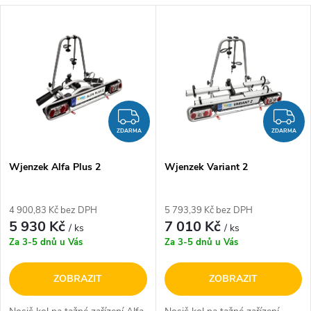
a
V
Nejdražší
z
ý
Nejprodávanější
e
p
Abecedně
n
i
ZDARMA
Z
í
ZDARMA
ZDARMA
s
p
Wjenzek Alfa Plus 2
Wjenzek Variant 2
p
r
4 900,83 Kč bez DPH
5 793,39 Kč bez DPH
r
5 930 Kč
7 010 Kč
/ ks
/ ks
o
Za 3-5 dnů u Vás
Za 3-5 dnů u Vás
o
d
ZOBRAZIT
ZOBRAZIT
d