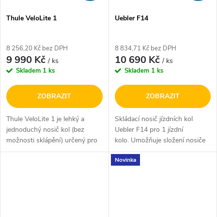
Thule VeloLite 1
Uebler F14
8 256,20 Kč bez DPH
8 834,71 Kč bez DPH
9 990 Kč
10 690 Kč
/ ks
/ ks
Skladem
1 ks
Skladem
1 ks
ZOBRAZIT
ZOBRAZIT
Thule VeloLite 1 je lehký a
Skládací nosič jízdních kol
jednoduchý nosič kol (bez
Uebler F14 pro 1 jízdní
možnosti sklápění) určený pro
kolo. Umožňuje složení nosiče
1 jízdní kolo, ideální pro silniční i
do malých rozměrů a zároveň
Novinka
horské modely. Díky nosnosti
rychlejší a pohodlnější uchycení
až 25 kg bez uveze i...
k tažnému zařízení. Je...