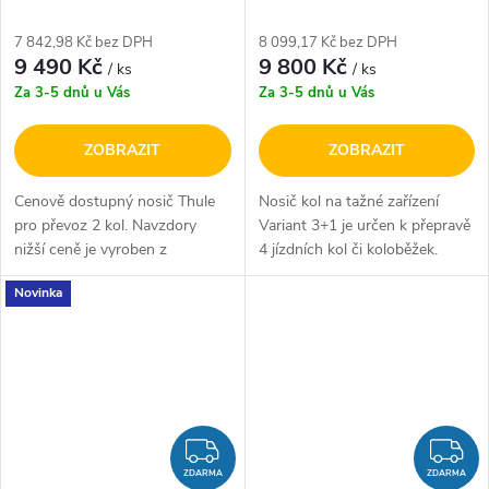
7 842,98 Kč bez DPH
8 099,17 Kč bez DPH
9 490 Kč
9 800 Kč
/ ks
/ ks
Za 3-5 dnů u Vás
Za 3-5 dnů u Vás
ZOBRAZIT
ZOBRAZIT
Cenově dostupný nosič Thule
Nosič kol na tažné zařízení
pro převoz 2 kol. Navzdory
Variant 3+1 je určen k přepravě
nižší ceně je vyroben z
4 jízdních kol či koloběžek.
kvalitních komponentů (většina
Upnutí na kouli je realizováno
Novinka
klíčových dílů je totožná s
pomocí šroubu, který je
vyššími řadami nosičů Thule)....
dotažen přímo ke kouli
tažného...
ZDARMA
Z
ZDARMA
ZDARMA