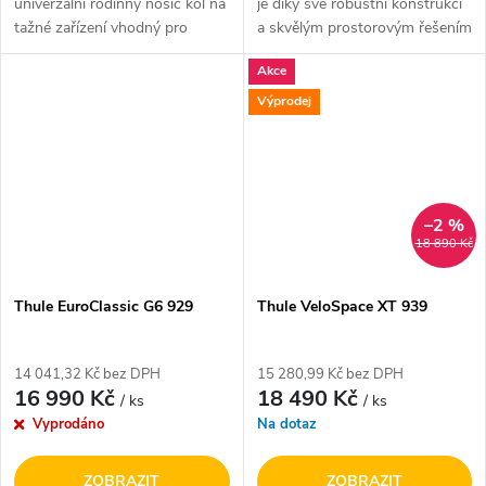
univerzální rodinný nosič kol na
je díky své robustní konstrukci
tažné zařízení vhodný pro
a skvělým prostorovým řešením
převoz trekkových, horských,
pro uchycení kol, oblíbený nosič
Akce
silničních i dětských kol.
pro převoz elektrokol a běžných
Nezalekne se ani převozu
kol. V základu je...
Výprodej
elektrokol...
–2 %
18 890 Kč
Thule EuroClassic G6 929
Thule VeloSpace XT 939
14 041,32 Kč bez DPH
15 280,99 Kč bez DPH
16 990 Kč
18 490 Kč
/ ks
/ ks
Vyprodáno
Na dotaz
ZOBRAZIT
ZOBRAZIT