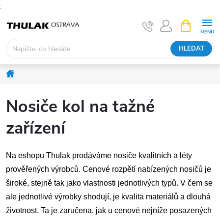
;
Přejít
NÁKUPNÍ
KOŠÍK
na
obsah
HLEDAT
Domů
Nosiče kol na tažné
zařízení
Na eshopu Thulak prodáváme nosiče kvalitních a léty
prověřených výrobců. Cenové rozpětí nabízených nosičů je
široké, stejně tak jako vlastnosti jednotlivých typů. V čem se
ale jednotlivé výrobky shodují, je kvalita materiálů a dlouhá
životnost. Ta je zaručena, jak u cenové nejníže posazených