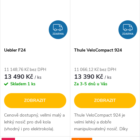
ZDARMA
Z
ZDARMA
ZDARMA
Uebler F24
Thule VeloCompact 924
11 148,76 Kč bez DPH
11 066,12 Kč bez DPH
13 490 Kč
13 390 Kč
/ ks
/ ks
Skladem
1 ks
Za 3-5 dnů u Vás
ZOBRAZIT
ZOBRAZIT
Cenově dostupný, vellmi malý a
Thule VeloCompact 924 je
lehký nosič pro dvě kola
velmi lehký a dobře
(vhodný i pro elektrokola).
manipulovatelný nosič. Díky
Snadná montáž na tažné
svým malým rozměrům se