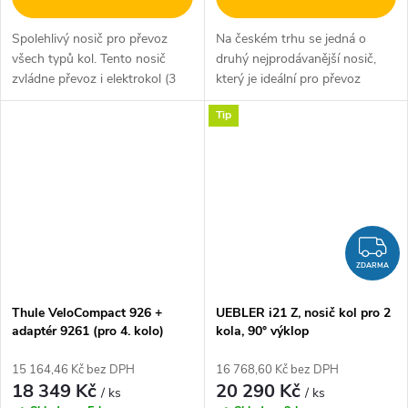
Spolehlivý nosič pro převoz
Na českém trhu se jedná o
všech typů kol. Tento nosič
druhý nejprodávanější nosič,
zvládne převoz i elektrokol (3
který je ideální pro převoz
ks). Jeho léty prověřená
větších kol a elektrokol.
Tip
konstrukce (vyrábí se od roku
Samozřejmostí je převoz i
2009) dokazuje, že se jedná o
malých dětských kol. S
jeden...
rozšiřujícím...
Z
ZDARMA
Thule VeloCompact 926 +
UEBLER i21 Z, nosič kol pro 2
adaptér 9261 (pro 4. kolo)
kola, 90° výklop
15 164,46 Kč bez DPH
16 768,60 Kč bez DPH
18 349 Kč
20 290 Kč
/ ks
/ ks