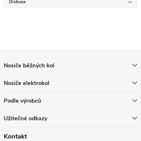
Diskuse
Z
Nosiče běžných kol
á
Nosiče elektrokol
p
a
Podle výrobců
t
Užitečné odkazy
í
Kontakt