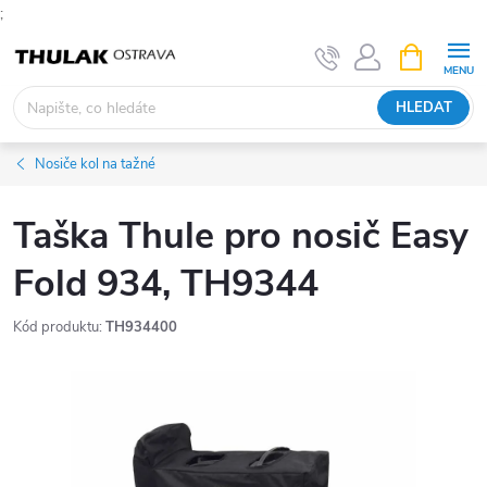
;
Přejít
NÁKUPNÍ
KOŠÍK
na
obsah
HLEDAT
Nosiče kol na tažné
Taška Thule pro nosič Easy
Fold 934, TH9344
Kód produktu:
TH934400