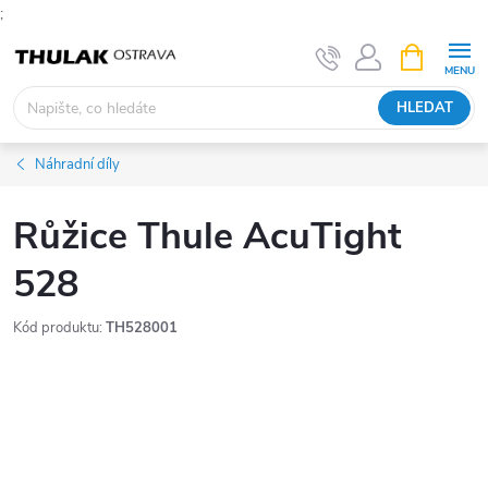
;
Přejít
NÁKUPNÍ
KOŠÍK
na
obsah
HLEDAT
Náhradní díly
Růžice Thule AcuTight
528
Kód produktu:
TH528001