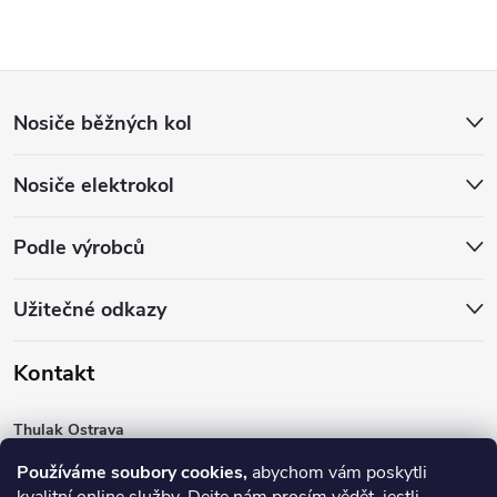
Z
Nosiče běžných kol
á
Nosiče elektrokol
p
a
Podle výrobců
t
Užitečné odkazy
í
Kontakt
Thulak Ostrava
Mojžíškové 626/12
Používáme soubory cookies,
abychom vám poskytli
712 00 Ostrava – Slezská Ostrava
info@thulak.cz