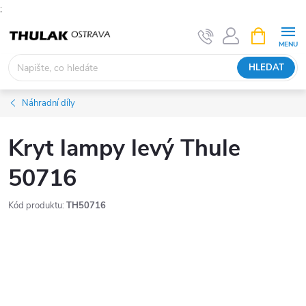
;
Přejít
NÁKUPNÍ
KOŠÍK
na
obsah
HLEDAT
Náhradní díly
Kryt lampy levý Thule
50716
Kód produktu:
TH50716