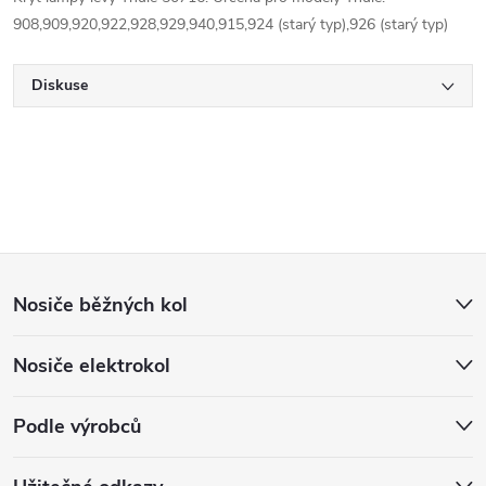
908,909,920,922,928,929,940,915,924 (starý typ),926 (starý typ)
Diskuse
Z
Nosiče běžných kol
á
Nosiče elektrokol
p
a
Podle výrobců